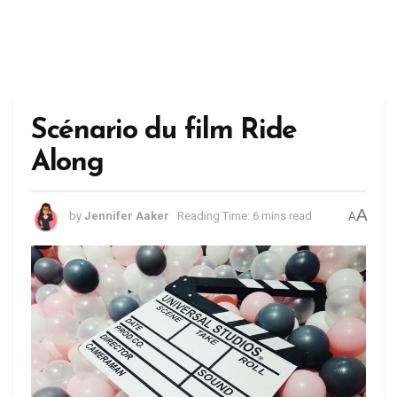
Scénario du film Ride
Along
A
by
Jennifer Aaker
Reading Time: 6 mins read
A