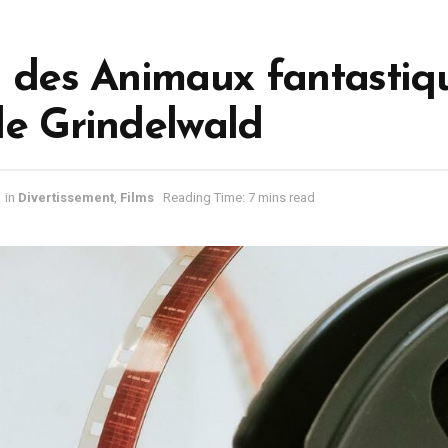
 des Animaux fantastiqu
de Grindelwald
in
Divertissement
,
Films
Reading Time: 7 mins read