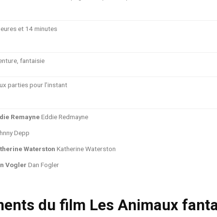
heures et 14 minutes
enture, fantaisie
ux parties pour l’instant
die Remayne
Eddie Redmayne
hnny Depp
therine Waterston
Katherine Waterston
n Vogler
Dan Fogler
ents du film Les Animaux fanta