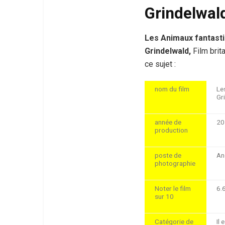
Grindelwal
Les Animaux fantasti
Grindelwald,
Film brit
ce sujet :
nom du film
Le
Gr
année de
20
production
poste de
An
photographie
Noter le film
6.
sur 10
Catégorie de
Il