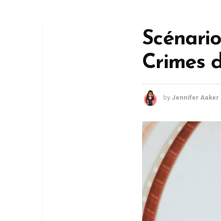
Scénario
Crimes 
by
Jennifer Aaker