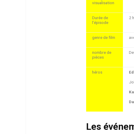
visualisation
Durée de
2 
l’épisode
genre de film
av
nombre de
De
pièces
héros
Ed
Jo
Ka
Da
Les événem