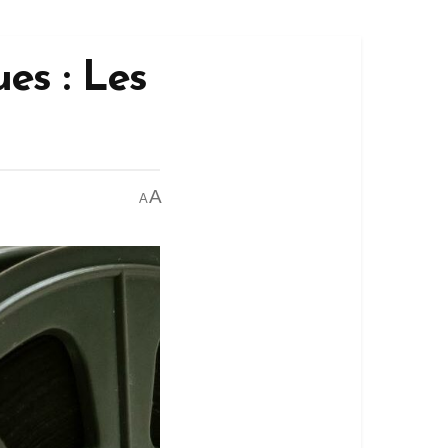
es : Les
A
A