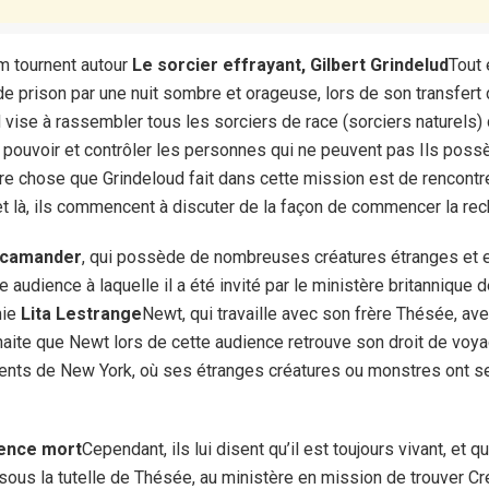
m tournent autour
Le sorcier effrayant, Gilbert Grindelud
Tout 
e prison par une nuit sombre et orageuse, lors de son transfert
d vise à rassembler tous les sorciers de race (sorciers naturels)
 pouvoir et contrôler les personnes qui ne peuvent pas Ils pos
re chose que Grindeloud fait dans cette mission est de rencontr
et là, ils commencent à discuter de la façon de commencer la re
Scamander
, qui possède de nombreuses créatures étranges et e
e audience à laquelle il a été invité par le ministère britannique 
mie
Lita Lestrange
Newt, qui travaille avec son frère Thésée, avec
aite que Newt lors de cette audience retrouve son droit de voyag
ents de New York, où ses étranges créatures ou monstres ont s
ence mort
Cependant, ils lui disent qu’il est toujours vivant, et q
nt, sous la tutelle de Thésée, au ministère en mission de trouver 