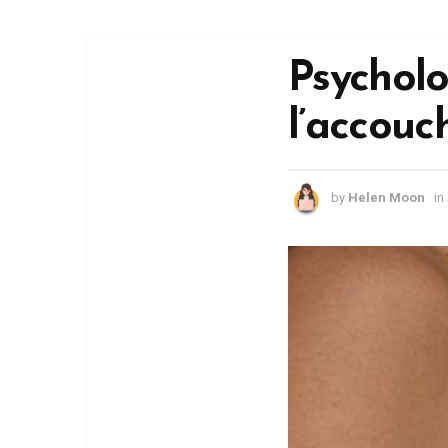
Psycholo
l’accouch
by
Helen Moon
in