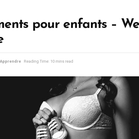
ents pour enfants – W
e
Apprendre
Reading Time: 10 mins read