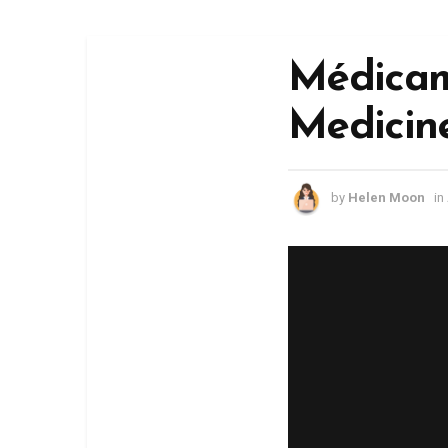
Médicam
Medicin
by
Helen Moon
in