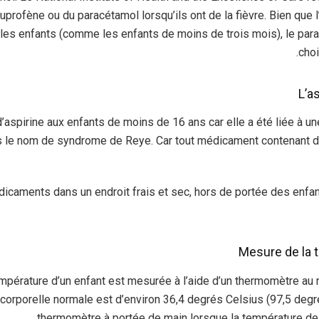
buprofène ou du paracétamol lorsqu’ils ont de la fièvre. Bien que 
 les enfants (comme les enfants de moins de trois mois), le para
choi
L’a
aspirine aux enfants de moins de 16 ans car elle a été liée à un
 le nom de syndrome de Reye. Car tout médicament contenant de 
caments dans un endroit frais et sec, hors de portée des enfant
Mesure de la 
mpérature d’un enfant est mesurée à l’aide d’un thermomètre au n
corporelle normale est d’environ 36,4 degrés Celsius (97,5 degr
thermomètre à portée de main lorsque la température de