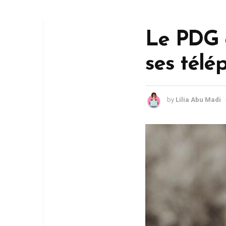
Le PDG d
ses télé
by
Lilia Abu Madi