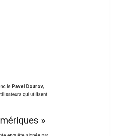
onc le
Pavel Dourov
,
lisateurs qui utilisent
umériques »
ante enquête signée par