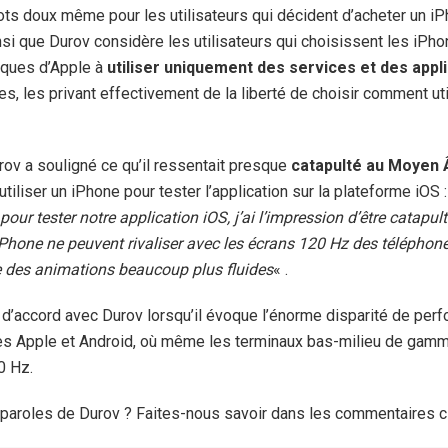
ts doux même pour les utilisateurs qui décident d’acheter un iP
insi que Durov considère les utilisateurs qui choisissent les iPhon
tiques d’Apple à
utiliser uniquement des services et des appl
, les privant effectivement de la liberté de choisir comment uti
rov a souligné ce qu’il ressentait presque
catapulté au Moyen
tiliser un iPhone pour tester l’application sur la plateforme iOS 
 pour tester notre application iOS, j’ai l’impression d’être catap
iPhone ne peuvent rivaliser avec les écrans 120 Hz des télépho
e des animations beaucoup plus fluides
« .
e d’accord avec Durov lorsqu’il évoque l’énorme disparité de per
es Apple et Android, où même les terminaux bas-milieu de gamm
0 Hz.
aroles de Durov ? Faites-nous savoir dans les commentaires c