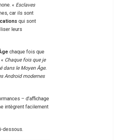
hone. «
Esclaves
es, car ils sont
ications
qui sont
liser leurs
 Âge
chaque fois que
: «
Chaque fois que je
ulté dans le Moyen Âge.
nes Android modernes
formances – d’affichage
e intègrent facilement
i-dessous.