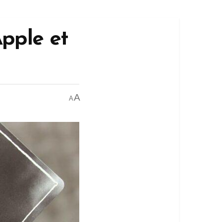
pple et
A
A