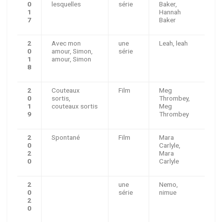
0
lesquelles
série
Baker,
1
Hannah
7
Baker
2
Avec mon
une
Leah, leah
0
amour, Simon,
série
1
amour, Simon
8
2
Couteaux
Film
Meg
0
sortis,
Thrombey,
1
couteaux sortis
Meg
9
Thrombey
2
Spontané
Film
Mara
0
Carlyle,
2
Mara
0
Carlyle
2
une
Nemo,
0
série
nimue
2
0