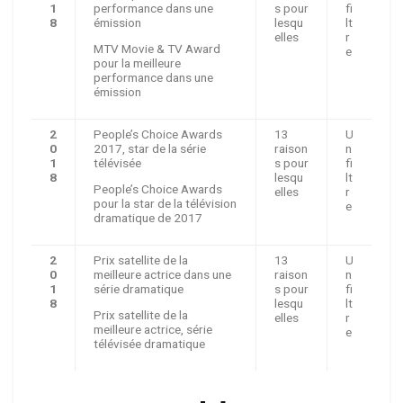
1
performance dans une
s pour
fi
8
émission
lesqu
lt
elles
r
MTV Movie & TV Award
e
pour la meilleure
performance dans une
émission
2
People’s Choice Awards
13
U
0
2017, star de la série
raison
n
1
télévisée
s pour
fi
8
lesqu
lt
People’s Choice Awards
elles
r
pour la star de la télévision
e
dramatique de 2017
2
Prix ​​satellite de la
13
U
0
meilleure actrice dans une
raison
n
1
série dramatique
s pour
fi
8
lesqu
lt
Prix ​​satellite de la
elles
r
meilleure actrice, série
e
télévisée dramatique