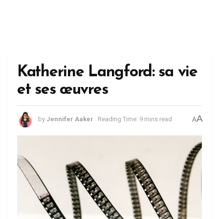
Katherine Langford: sa vie
et ses œuvres
A
by
Jennifer Aaker
Reading Time: 9 mins read
A