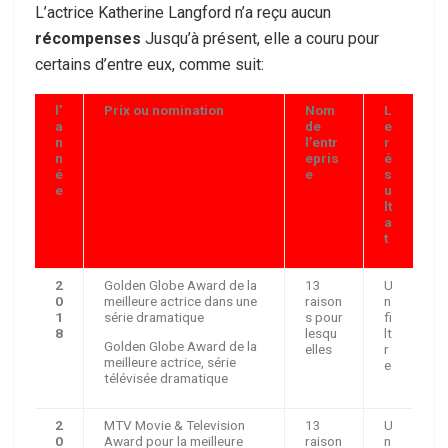
L’actrice Katherine Langford n’a reçu aucun
récompenses
Jusqu’à présent, elle a couru pour
certains d’entre eux, comme suit:
l’
Prix ​​ou nomination
Nom
L
a
de
e
n
l’entr
r
n
epris
é
é
e
s
e
u
lt
a
t
2
Golden Globe Award de la
13
U
0
meilleure actrice dans une
raison
n
1
série dramatique
s pour
fi
8
lesqu
lt
Golden Globe Award de la
elles
r
meilleure actrice, série
e
télévisée dramatique
2
MTV Movie & Television
13
U
0
Award pour la meilleure
raison
n