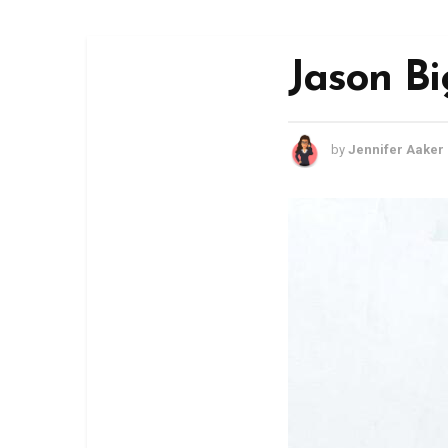
Jason Bi
by
Jennifer Aaker