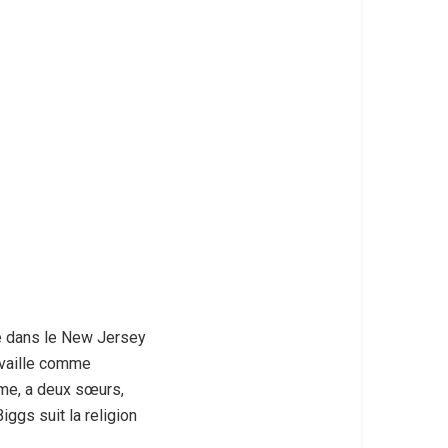
é dans le New Jersey
availle comme
me, a deux sœurs,
iggs suit la religion