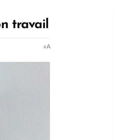
n travail
A
A