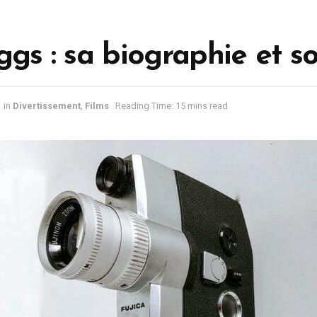
ggs : sa biographie et so
in
Divertissement
,
Films
Reading Time: 15 mins read