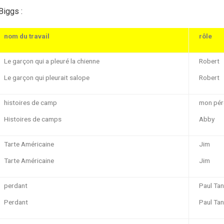
Biggs :
nom du travail
rôle
Le garçon qui a pleuré la chienne
Robert
Le garçon qui pleurait salope
Robert
histoires de camp
mon pér
Histoires de camps
Abby
Tarte Américaine
Jim
Tarte Américaine
Jim
perdant
Paul Tan
Perdant
Paul Ta