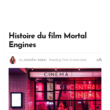
Histoire du film Mortal
Engines
A
by
Jennifer Aaker
Reading Time: 6 mins read
A