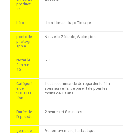
producti
on
héros
Hera Hlimar, Hugo Tissage
poste de
Nouvelle-Zélande, Wellington
photogr
aphie
Noter le
6.1
film sur
10
Catégori
Il est recommandé de regarder le film
e de
sous surveillance parentale pour les
visualisa
moins de 13 ans
tion
Durée de
2 heures et 8 minutes
l’épisode
genre de
Action, aventure, fantastique