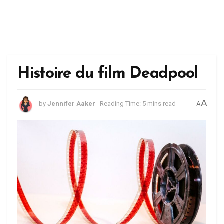
Histoire du film Deadpool
A
by
Jennifer Aaker
Reading Time: 5 mins read
A