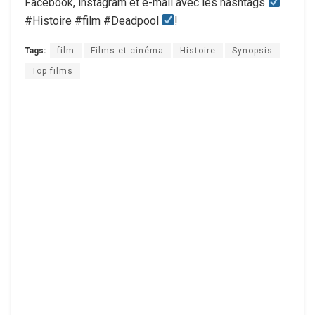
Facebook, instagram et e-mail avec les hashtags
#Histoire #film #Deadpool
!
Tags:
film
Films et cinéma
Histoire
Synopsis
Top films