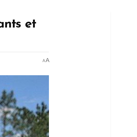
ants et
A
A