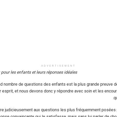
ADVERTISEMENT
pour les enfants et leurs réponses idéales
d nombre de questions des enfants est la plus grande preuve de 
esprit, et nous devons donc y répondre avec soin et les encour
qu
e judicieusement aux questions les plus fréquemment posées p
ponse convaincante qui le satisfasse, mais sans lui parler de ch