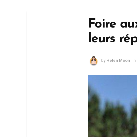
Foire au
leurs ré
by
Helen Moon
in