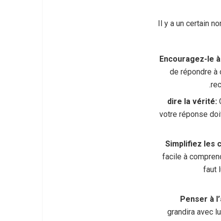
Il y a un certain
Encouragez-le à
de répondre à c
re
dire la vérité:
C
votre réponse doit
Simplifiez les 
facile à comprend
faut 
Penser à l’
grandira avec l