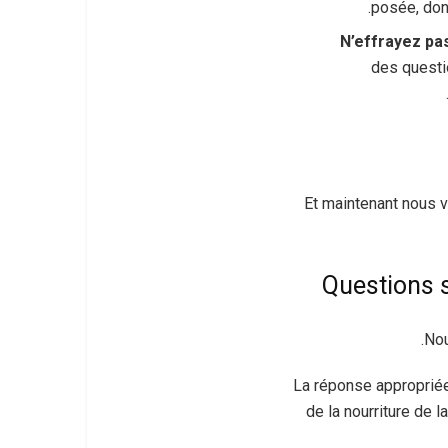
posée, donc
N’effrayez pas
des questio
Et maintenant nous 
Questions 
Nou
La réponse appropriée i
de la nourriture de l