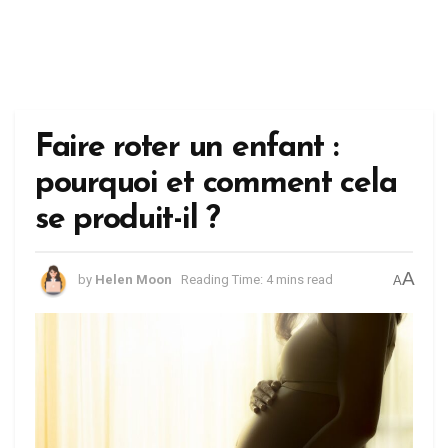
Faire roter un enfant :
pourquoi et comment cela
se produit-il ?
A
by
Helen Moon
Reading Time: 4 mins read
A