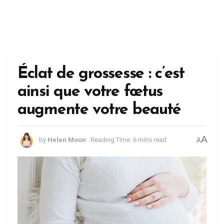
Éclat de grossesse : c’est
ainsi que votre fœtus
augmente votre beauté
A
by
Helen Moon
Reading Time: 6 mins read
A