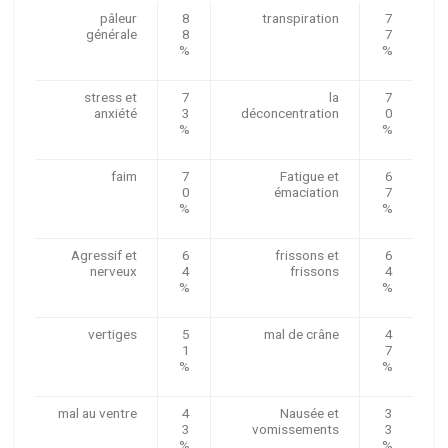
pâleur
8
transpiration
7
générale
8
7
%
%
stress et
7
la
7
anxiété
3
déconcentration
0
%
%
faim
7
Fatigue et
6
0
émaciation
7
%
%
Agressif et
6
frissons et
6
nerveux
4
frissons
4
%
%
vertiges
5
mal de crâne
4
1
7
%
%
mal au ventre
4
Nausée et
3
3
vomissements
3
%
%