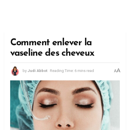
Comment enlever la
vaseline des cheveux
A
by
Judi Abbot
Reading Time: 6 mins read
A