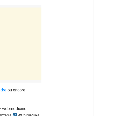
ndre
ou encore
s – webmedicine
ashtags
#Chirurgies