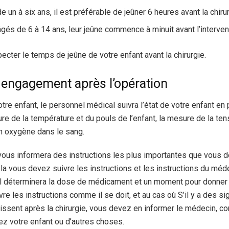
e un à six ans, il est préférable de jeûner 6 heures avant la chiru
gés de 6 à 14 ans, leur jeûne commence à minuit avant l’interven
pecter le temps de jeûne de votre enfant avant la chirurgie.
t engagement après l’opération
otre enfant, le personnel médical suivra l’état de votre enfant e
ure de la température et du pouls de l’enfant, la mesure de la tens
n oxygène dans le sang.
ous informera des instructions les plus importantes que vous d
ela vous devez suivre les instructions et les instructions du méd
 il déterminera la dose de médicament et un moment pour donner
re les instructions comme il se doit, et au cas où S’il y a des s
ssent après la chirurgie, vous devez en informer le médecin, c
z votre enfant ou d’autres choses.