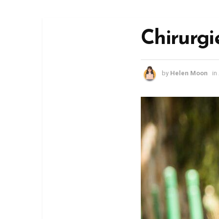
Chirurgi
by
Helen Moon
in