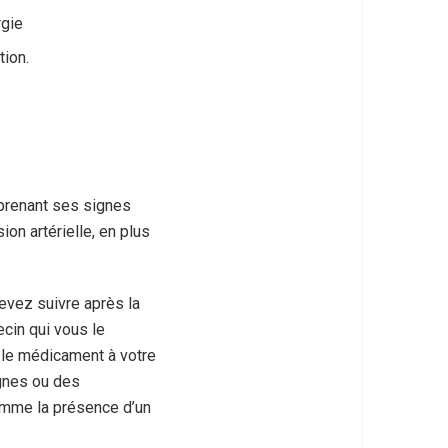
rgie
tion.
n prenant ses signes
ion artérielle, en plus
evez suivre après la
ecin qui vous le
 le médicament à votre
ignes ou des
omme la présence d’un