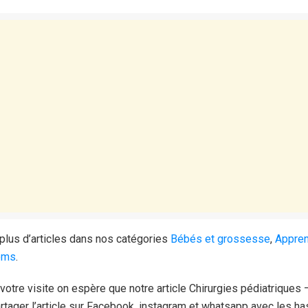
plus d’articles dans nos catégories
Bébés et grossesse
,
Appre
noms
.
votre visite on espère que notre article Chirurgies pédiatrique
rtager l’article sur Facebook, instagram et whatsapp avec les h