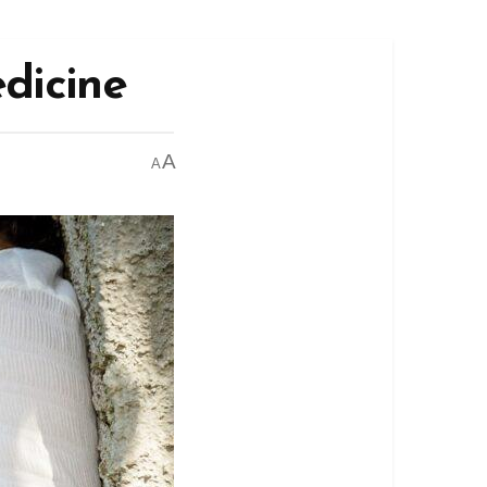
dicine
A
A