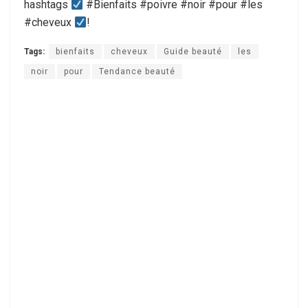
hashtags
#Bienfaits #poivre #noir #pour #les
#cheveux
!
Tags:
bienfaits
cheveux
Guide beauté
les
noir
pour
Tendance beauté