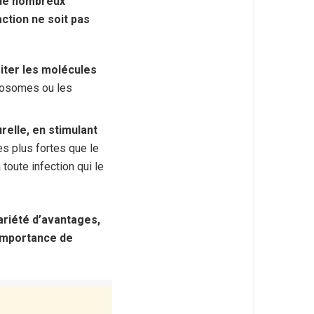
 de nombreux
ction ne soit pas
miter les molécules
iposomes ou les
relle, en stimulant
s plus fortes que le
 toute infection qui le
ariété d’avantages,
’importance de