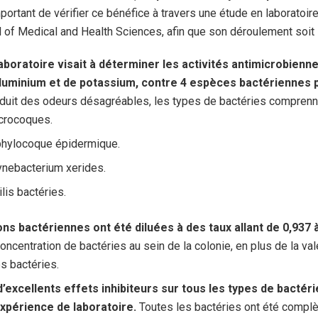
important de vérifier ce bénéfice à travers une étude en laborato
 of Medical and Health Sciences, afin que son déroulement soit l
boratoire visait à déterminer les activités antimicrobiennes
’aluminium et de potassium, contre 4 espèces bactériennes
duit des odeurs désagréables, les types de bactéries comprenn
crocoques.
phylocoque épidermique.
ynebacterium xerides.
ilis bactéries.
ns bactériennes ont été diluées à des taux allant de 0,937 
oncentration de bactéries au sein de la colonie, en plus de la va
es bactéries.
d’excellents effets inhibiteurs sur tous les types de bactéri
’expérience de laboratoire.
Toutes les bactéries ont été compl