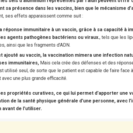
es sels d’aluminium représentés par l’alun peuvent offrir
 sa présence dans les vaccins, bien que le mécanisme d’a
t, ses effets apparaissent comme suit :
la réponse immunitaire à un vaccin, grâce à sa capacité à i
les agents pathogènes bactériens ou viraux.
, tels que les l
es, ainsi que les fragments d’ADN.
st ajouté au vaccin, la vaccination mimera une infection natu
ses immunitaires,
Mais cela crée des défenses et des réponse
st utilisé seul, de sorte que le patient est capable de faire face à
t avec une plus grande efficacité.
es propriétés curatives, ce qui lui permet d’apporter une v
tion de la santé physique générale d’une personne, avec l
avant de l’utiliser.