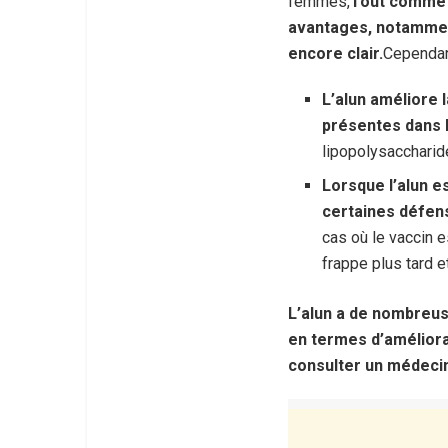
femmes,
Tout comme l
avantages, notamment
encore clair.
Cependan
L’alun améliore 
présentes dans 
lipopolysaccharid
Lorsque l’alun e
certaines défen
cas où le vaccin e
frappe plus tard e
L’alun a de nombreus
en termes d’améliora
consulter un médecin 