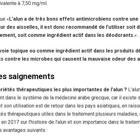
ivalente à 7,50 mg/ml.
que «
L’alun a de très bons effets antimicrobiens contre une
eur des aisselles, il est donc recommandé de l’utiliser soit
alement, soit comme ingrédient actif dans les déodorants.
« .
r voie topique ou comme ingrédient actif dans les produits d
ts contre les microbes qui causent la mauvaise odeur des a
les saignements
riétés thérapeutiques les plus importantes de l’alun ?
L’alu
ant dans le système de la médecine arabe grecque, car il existe 
et son utilisation est de retour dans les pays asiatiques, en rai
tés thérapeutiques utiles dans le traitement plusieurs maladies,
en 2017 sur l’histoire de l’alun et son importance dans le trai
s avantages suivants :