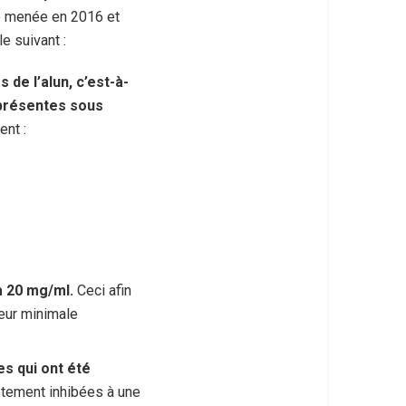
ire menée en 2016 et
e suivant :
 de l’alun, c’est-à-
 présentes sous
ent :
à 20 mg/ml.
Ceci afin
leur minimale
es qui ont été
ètement inhibées à une