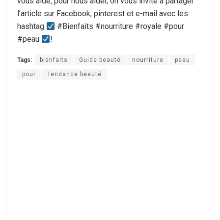
vous aide, pour nous aider, on vous invite à partager
l’article sur Facebook, pinterest et e-mail avec les
hashtag
#Bienfaits #nourriture #royale #pour
#peau
!
Tags:
bienfaits
Guide beauté
nourriture
peau
pour
Tendance beauté