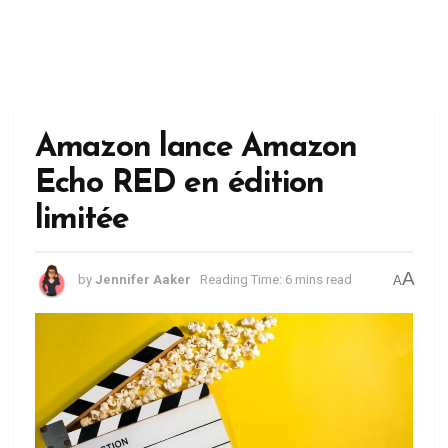
Amazon lance Amazon
Echo RED en édition
limitée
A
by
Jennifer Aaker
Reading Time: 6 mins read
A