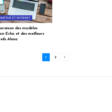
INATEUR ET INTERNET
raison des modèles
n Echo et des meilleurs
eils Alexa
1
2