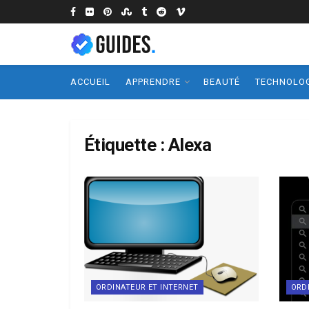
ACCUEIL
APPRENDRE
BEAUTÉ
TECHNOLOG
Étiquette :
Alexa
ORDINATEUR ET INTERNET
ORD